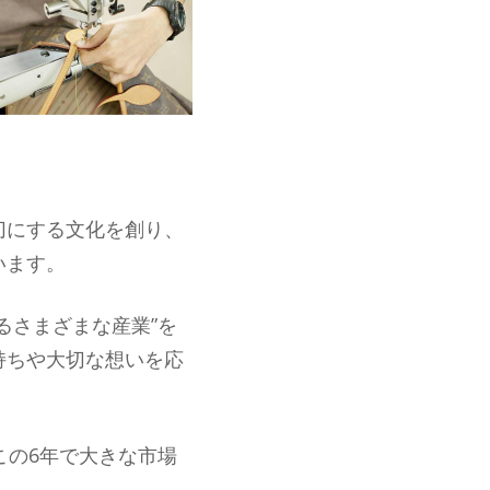
切にする文化を創り、
います。
るさまざまな産業”を
持ちや大切な想いを応
この6年で大きな市場