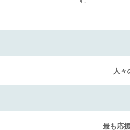
す。
人々
最も応