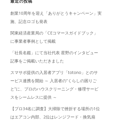
最近の投稿
創業10周年を迎え「ありがとうキャンペーン」実
施、記念ロゴも発表
関東経済産業局の「CEコマースガイドブック」
に事業者事例として掲載
「社長名鑑」にて当社代表 星野のインタビュー
記事をご掲載いただきました
スマサポ提供の入居者アプリ「totono」とのサ
ービス連携を開始 ～ 入居者の“くらしの困りご
と”に、プロのハウスクリーニング・修理サービ
スをシームレスに提供 ～
【プロ34名に調査】大掃除で挫折する場所の1位
はエアコン内部、2位はレンジフード・換気扇