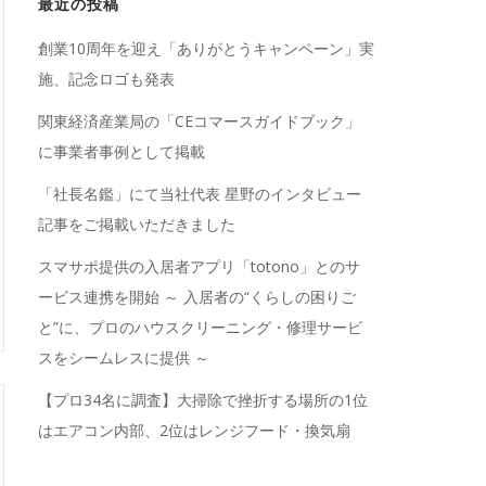
最近の投稿
創業10周年を迎え「ありがとうキャンペーン」実
施、記念ロゴも発表
関東経済産業局の「CEコマースガイドブック」
に事業者事例として掲載
「社長名鑑」にて当社代表 星野のインタビュー
記事をご掲載いただきました
スマサポ提供の入居者アプリ「totono」とのサ
ービス連携を開始 ～ 入居者の“くらしの困りご
と”に、プロのハウスクリーニング・修理サービ
スをシームレスに提供 ～
【プロ34名に調査】大掃除で挫折する場所の1位
はエアコン内部、2位はレンジフード・換気扇