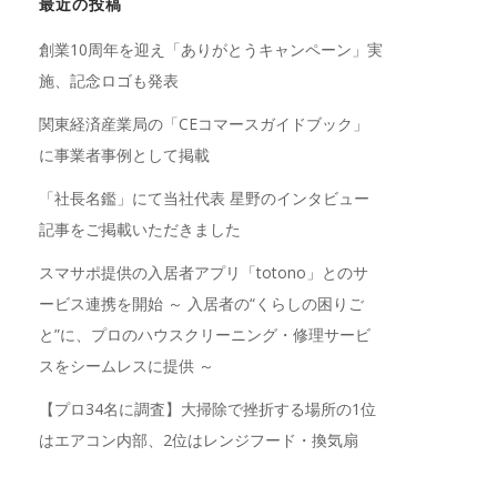
最近の投稿
創業10周年を迎え「ありがとうキャンペーン」実
施、記念ロゴも発表
関東経済産業局の「CEコマースガイドブック」
に事業者事例として掲載
「社長名鑑」にて当社代表 星野のインタビュー
記事をご掲載いただきました
スマサポ提供の入居者アプリ「totono」とのサ
ービス連携を開始 ～ 入居者の“くらしの困りご
と”に、プロのハウスクリーニング・修理サービ
スをシームレスに提供 ～
【プロ34名に調査】大掃除で挫折する場所の1位
はエアコン内部、2位はレンジフード・換気扇